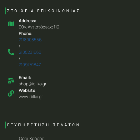
ΣΤΟΙΧΕΙΑ ΕΠΙΚΟΙΝΩΝΙΑΣ
Address:
Eθν. Aντιστάσεως 112
Phone:
2118008556
/
2105201660
/
2109751847
Email:
shop@idilka.gr
Website:
www.idilka.gr
ΕΞΥΠΗΡΕΤΗΣΗ ΠΕΛΑΤΩΝ
Όροι Χρήσης