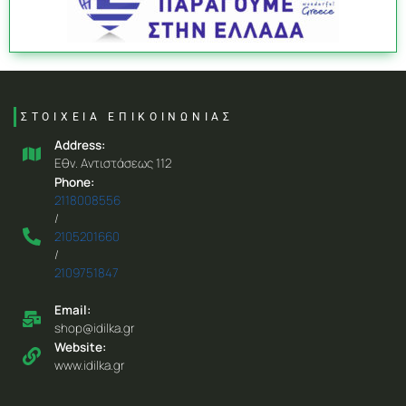
ΣΤΟΙΧΕΙΑ ΕΠΙΚΟΙΝΩΝΙΑΣ
Address:
Eθν. Aντιστάσεως 112
Phone:
2118008556
/
2105201660
/
2109751847
Email:
shop@idilka.gr
Website:
www.idilka.gr