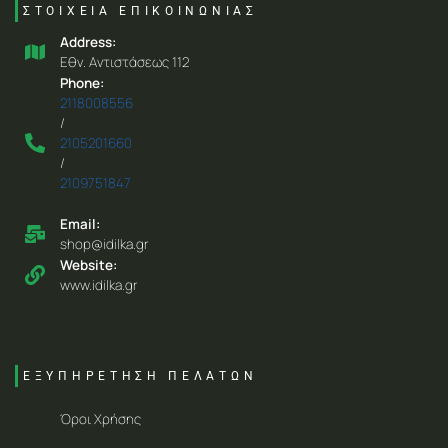
ΣΤΟΙΧΕΙΑ ΕΠΙΚΟΙΝΩΝΙΑΣ
Address:
Eθν. Aντιστάσεως 112
Phone:
2118008556
/
2105201660
/
2109751847
Email:
shop@idilka.gr
Website:
www.idilka.gr
ΕΞΥΠΗΡΕΤΗΣΗ ΠΕΛΑΤΩΝ
Όροι Χρήσης