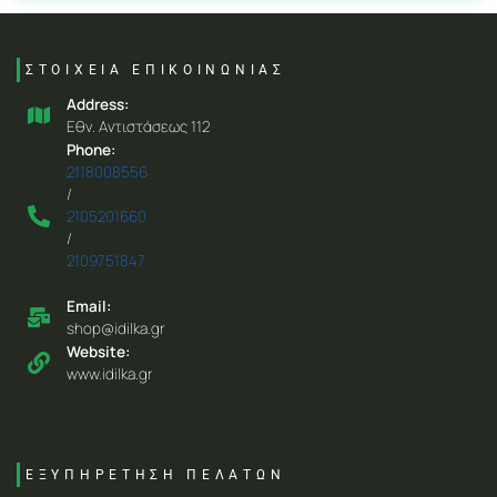
ΣΤΟΙΧΕΙΑ ΕΠΙΚΟΙΝΩΝΙΑΣ
Address:
Eθν. Aντιστάσεως 112
Phone:
2118008556
/
2105201660
/
2109751847
Email:
shop@idilka.gr
Website:
www.idilka.gr
ΕΞΥΠΗΡΕΤΗΣΗ ΠΕΛΑΤΩΝ