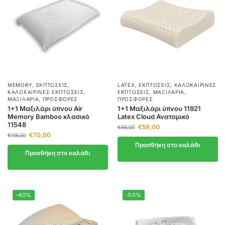
MEMORY
,
ΕΚΠΤΏΣΕΙΣ
,
LATEX
,
ΕΚΠΤΏΣΕΙΣ
,
ΚΑΛΟΚΑΙΡΙΝΈΣ
ΚΑΛΟΚΑΙΡΙΝΈΣ ΕΚΠΤΏΣΕΙΣ
,
ΕΚΠΤΏΣΕΙΣ
,
ΜΑΞΙΛΆΡΙΑ
,
ΜΑΞΙΛΆΡΙΑ
,
ΠΡΟΣΦΟΡΈΣ
ΠΡΟΣΦΟΡΈΣ
1+1 Mαξιλάρι ύπνου Air
1+1 Μαξιλάρι ύπνου 11921
Memory Bamboo κλασικό
Latex Cloud Ανατομικό
11548
€
59,00
€
98,00
€
70,00
€
118,00
Προσθήκη στο καλάθι
Προσθήκη στο καλάθι
-40%
-50%