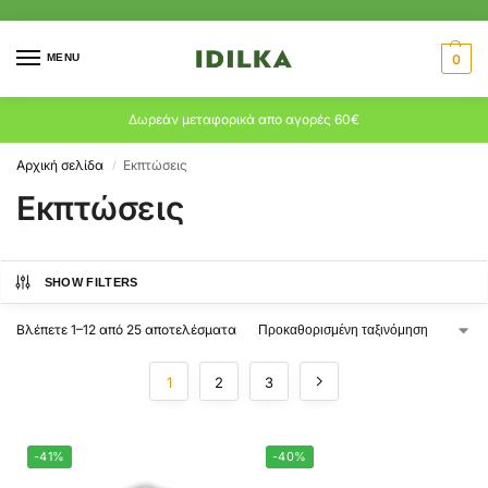
MENU
0
Δωρεάν μεταφορικά απο αγορές 60€
Αρχική σελίδα
Εκπτώσεις
/
Εκπτώσεις
SHOW FILTERS
Βλέπετε 1–12 από 25 αποτελέσματα
1
2
3
-41%
-40%