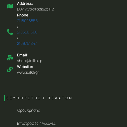
Address:
Eθν. Aντιστάσεως 112
Phone:
2118008556
/
2105201660
/
2109751847
Email:
shop@idilka.gr
Website:
www.idilka.gr
ΕΞΥΠΗΡΕΤΗΣΗ ΠΕΛΑΤΩΝ
Όροι Χρήσης
Επιστροφές / Αλλαγές