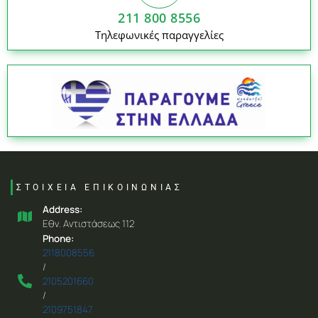
211 800 8556
Τηλεφωνικές παραγγελίες
ΣΤΟΙΧΕΙΑ ΕΠΙΚΟΙΝΩΝΙΑΣ
Address:
Eθν. Aντιστάσεως 112
Phone:
2118008556
/
2105201660
/
2109751847