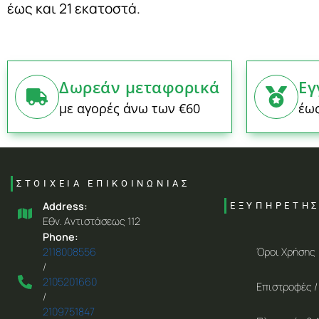
έως και 21 εκατοστά.
Δωρεάν μεταφορικά
Εγ
με αγορές άνω των €60
έως
ΣΤΟΙΧΕΙΑ ΕΠΙΚΟΙΝΩΝΙΑΣ
Address:
ΕΞΥΠΗΡΕΤΗ
Eθν. Aντιστάσεως 112
Phone:
Όροι Χρήσης
2118008556
/
2105201660
Επιστροφές /
/
2109751847