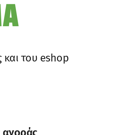
ΜΑ
 και του eshop
ς αγοράς