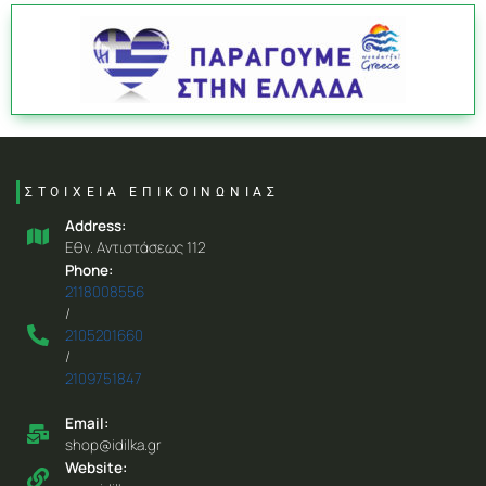
ΣΤΟΙΧΕΙΑ ΕΠΙΚΟΙΝΩΝΙΑΣ
Address:
Eθν. Aντιστάσεως 112
Phone:
2118008556
/
2105201660
/
2109751847
Email:
shop@idilka.gr
Website: