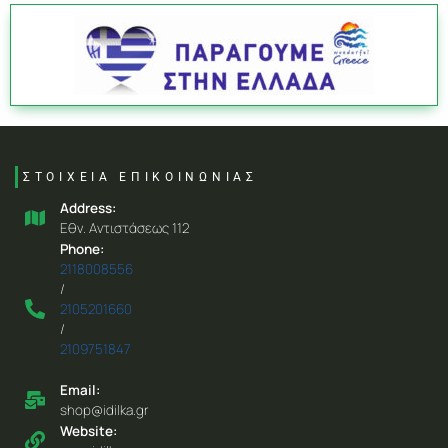
ΣΤΟΙΧΕΙΑ ΕΠΙΚΟΙΝΩΝΙΑΣ
Address:
Eθν. Aντιστάσεως 112
Phone:
2118008556
/
2105201660
/
2109751847
Email:
shop@idilka.gr
Website: