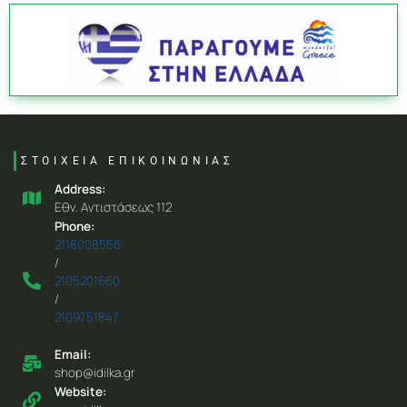
ΣΤΟΙΧΕΙΑ ΕΠΙΚΟΙΝΩΝΙΑΣ
Address:
Eθν. Aντιστάσεως 112
Phone:
2118008556
/
2105201660
/
2109751847
Email:
shop@idilka.gr
Website: