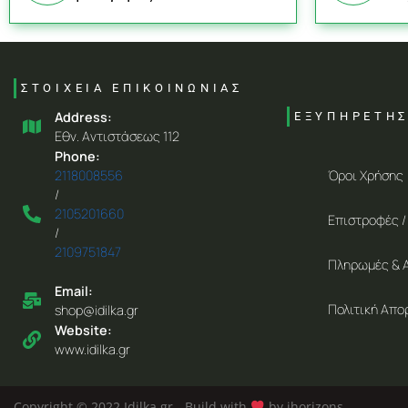
ΣΤΟΙΧΕΙΑ ΕΠΙΚΟΙΝΩΝΙΑΣ
Address:
ΕΞΥΠΗΡΕΤΗ
Eθν. Aντιστάσεως 112
Phone:
Όροι Χρήσης
2118008556
/
2105201660
Επιστροφές /
/
2109751847
Πληρωμές & 
Email:
Πολιτική Απο
shop@idilka.gr
Website:
www.idilka.gr
Copyright © 2022 Idilka.gr - Build with
by ihorizons