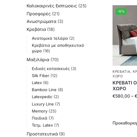
Καλοκαιρινές Εκπτώσεις
25
-9%
Προσφορές
21
Ανωστρώματα
3
Κρεβάτια
18
Ανατομικά τελάρα
2
Κρεβάτια με αποθηκευτικό
χώρο
16
Μαξιλάρια
70
Ειδικές κατασκευές
3
ΚΡΕΒΆΤΙΑ
,
Κ
Silk Fiber
12
ΧΏΡΟ
ΚΡΕΒΑΤΙ 
Latex
6
ΧΩΡΟ
Bamboo Line
8
€
580,00
–
Latexpedic
2
Luxury Line
7
Memory
25
Παιδικά
7
Τετμ. Latex
7
Προστατευτικά
9