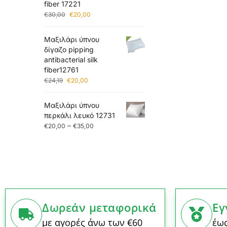
fiber 17221
€
30,00
€
20,00
Μαξιλάρι ύπνου
δίγαζο pipping
antibacterial silk
fiber12761
€
24,19
€
20,00
Μαξιλάρι ύπνου
περκάλι λευκό 12731
–
€
20,00
€
35,00
Δωρεάν μεταφορικά
Εγ
με αγορές άνω των €60
έως