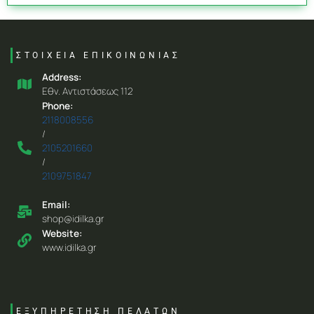
ΣΤΟΙΧΕΙΑ ΕΠΙΚΟΙΝΩΝΙΑΣ
Address:
Eθν. Aντιστάσεως 112
Phone:
2118008556
/
2105201660
/
2109751847
Email:
shop@idilka.gr
Website:
www.idilka.gr
ΕΞΥΠΗΡΕΤΗΣΗ ΠΕΛΑΤΩΝ