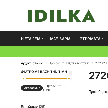
Η ΕΤΑΙΡΕΙΑ
ΜΑΞΙΛΑΡΙΑ
ΣΤΡΩΜΑΤΑ
Αρχική σελίδα
Προϊόν Επιλέξτε διάσταση
27202 Η
/
/
272
ΦΊΛΤΡΟ ΜΕ ΒΆΣΗ ΤΗΝ ΤΙΜΉ
Τιμή:
€520
—
Φιλτράρισμα
€970
Εκπτώσεις
25