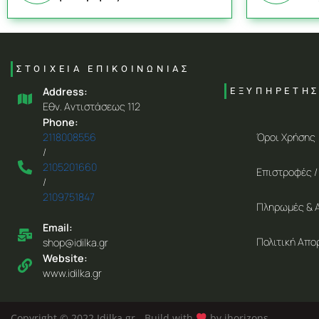
ΣΤΟΙΧΕΙΑ ΕΠΙΚΟΙΝΩΝΙΑΣ
Address:
ΕΞΥΠΗΡΕΤΗ
Eθν. Aντιστάσεως 112
Phone:
Όροι Χρήσης
2118008556
/
2105201660
Επιστροφές /
/
2109751847
Πληρωμές & 
Email:
Πολιτική Απο
shop@idilka.gr
Website:
www.idilka.gr
Copyright © 2022 Idilka.gr - Build with
by ihorizons