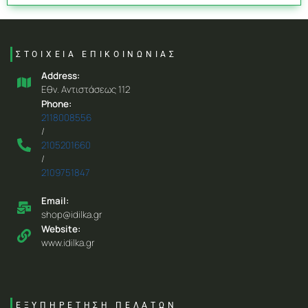
ΣΤΟΙΧΕΙΑ ΕΠΙΚΟΙΝΩΝΙΑΣ
Address:
Eθν. Aντιστάσεως 112
Phone:
2118008556
/
2105201660
/
2109751847
Email:
shop@idilka.gr
Website:
www.idilka.gr
ΕΞΥΠΗΡΕΤΗΣΗ ΠΕΛΑΤΩΝ