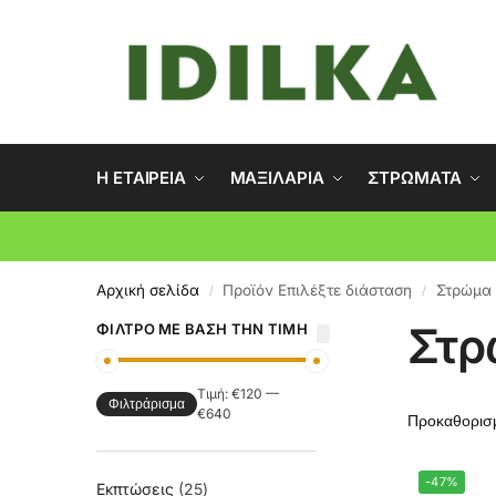
Η ΕΤΑΙΡΕΙΑ
ΜΑΞΙΛΑΡΙΑ
ΣΤΡΩΜΑΤΑ
Αρχική σελίδα
Προϊόν Επιλέξτε διάσταση
Στρώμα 
/
/
Στρ
ΦΊΛΤΡΟ ΜΕ ΒΆΣΗ ΤΗΝ ΤΙΜΉ
Τιμή:
€120
—
Φιλτράρισμα
€640
-47%
Εκπτώσεις
25