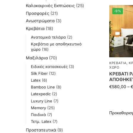
Καλοκαιρινές Εκπτώσεις
25
-9%
Προσφορές
21
Ανωστρώματα
3
Κρεβάτια
18
Ανατομικά τελάρα
2
Κρεβάτια με αποθηκευτικό
χώρο
16
Μαξιλάρια
70
ΚΡΕΒΆΤΙΑ
,
Κ
Ειδικές κατασκευές
3
ΧΏΡΟ
Silk Fiber
12
ΚΡΕΒΑΤΙ 
ΑΠΟΘΗΚΕ
Latex
6
€
580,00
–
Bamboo Line
8
Latexpedic
2
Luxury Line
7
Memory
25
Παιδικά
7
Τετμ. Latex
7
Προστατευτικά
9