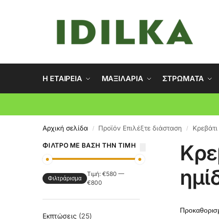
Η ΕΤΑΙΡΕΙΑ
ΜΑΞΙΛΑΡΙΑ
ΣΤΡΩΜΑΤΑ
Αρχική σελίδα
Προϊόν Επιλέξτε διάσταση
Κρεβάτι
/
/
Κρε
ΦΊΛΤΡΟ ΜΕ ΒΆΣΗ ΤΗΝ ΤΙΜΉ
ημί
Τιμή:
€580
—
Φιλτράρισμα
€800
Εκπτώσεις
25