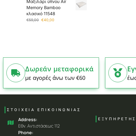
Mαξιλάρι ύπνου Air
Memory Bamboo
κλασικό 11548
€
59,00
€
40,00
Δωρεάν μεταφορικά
Εγ
με αγορές άνω των €60
έως
ΣΤΟΙΧΕΙΑ ΕΠΙΚΟΙΝΩΝΙΑΣ
Address:
ΕΞΥΠΗΡΕΤΗ
Eθν. Aντιστάσεως 112
Phone: