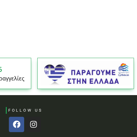
6
ραγγελίες
FOLLOW US