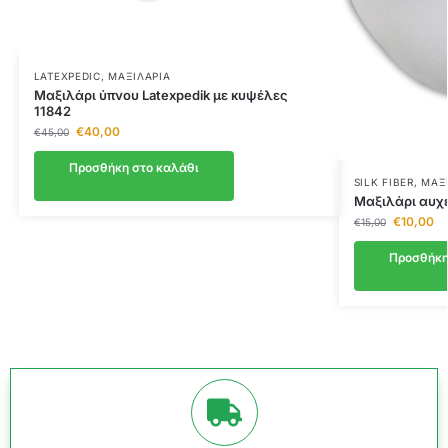
LATEXPEDIC
,
ΜΑΞΙΛΆΡΙΑ
Μαξιλάρι ύπνου Latexpedik με κυψέλες
11842
€
40,00
€
45,00
Προσθήκη στο καλάθι
SILK FIBER
,
ΜΑΞ
Μαξιλάρι αυχέν
€
10,00
€
15,00
Προσθήκη