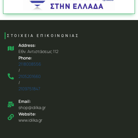
ΣΤΟΙΧΕΙΑ ΕΠΙΚΟΙΝΩΝΙΑΣ
Address:
Eθν. Aντιστάσεως 112
Phone:
2118008556
/
2105201660
/
2109751847
Email:
shop@idilka.gr
Website:
www.idilka.gr