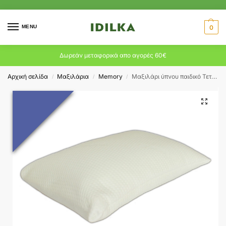
MENU
0
Δωρεάν μεταφορικά απο αγορές 60€
Αρχική σελίδα
Μαξιλάρια
Memory
Μαξιλάρι ύπνου παιδικό Τετμ.Memory 11541-X
/
/
/