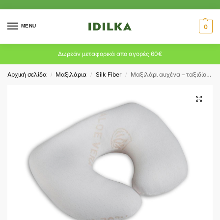
MENU
0
Δωρεάν μεταφορικά απο αγορές 60€
Αρχική σελίδα
Μαξιλάρια
Silk Fiber
Μαξιλάρι αυχένα – ταξιδίου Silk fiber 11830
/
/
/