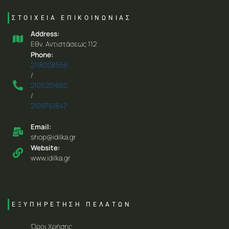
ΣΤΟΙΧΕΙΑ ΕΠΙΚΟΙΝΩΝΙΑΣ
Address:
Eθν. Aντιστάσεως 112
Phone:
2118008556
/
2105201660
/
2109751847
Email:
shop@idilka.gr
Website:
www.idilka.gr
ΕΞΥΠΗΡΕΤΗΣΗ ΠΕΛΑΤΩΝ
Όροι Χρήσης