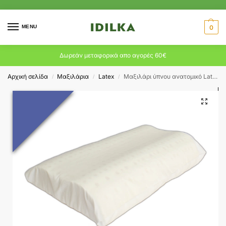
MENU
0
Δωρεάν μεταφορικά απο αγορές 60€
Αρχική σελίδα
Μαξιλάρια
Latex
Μαξιλάρι ύπνου ανατομικό Latex αερ. Κυψέλες 11921
/
/
/