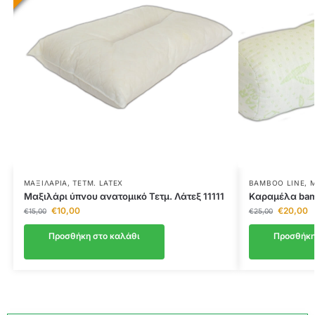
ΜΑΞΙΛΆΡΙΑ
,
ΤΕΤΜ. LATEX
BAMBOO LINE
,
Μ
Μαξιλάρι ύπνου ανατομικό Τετμ. Λάτεξ 11111
Kαραμέλα bamb
€
10,00
€
20,00
€
15,00
€
25,00
Προσθήκη στο καλάθι
Προσθήκη