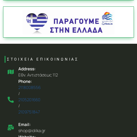
ΣΤΟΙΧΕΙΑ ΕΠΙΚΟΙΝΩΝΙΑΣ
Address:
Eθν. Aντιστάσεως 112
Phone:
2118008556
/
2105201660
/
2109751847
Email:
shop@idilka.gr