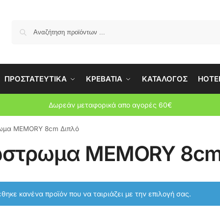
Αναζήτη
ΠΡΟΣΤΑΤΕΥΤΙΚΑ
ΚΡΕΒΑΤΙΑ
ΚΑΤΑΛΟΓΟΣ
HOTEL
Δωρεάν μεταφορικά απο αγορές 60€
ωμα MEMORY 8cm Διπλό
στρωμα MEMORY 8cm
θηκε κανένα προϊόν που να ταιριάζει με την επιλογή σας.