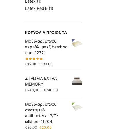
Latex
1
Latex Pedik
1
ΚΟΡΥΦΑΊΑ ΠΡΟΪΌΝΤΑ
Μαξιλάρι ύπνου
περκάλι μπεζ bamboo
fiber 12721
–
€
15,00
€
30,00
ΣΤΡΩΜΑ EXTRA
MEMORY
–
€
240,00
€
740,00
Μαξιλάρι ύπνου
ανατομικό
antibacterial P/C-
silkfiber 11204
€
30,00
€
20,00