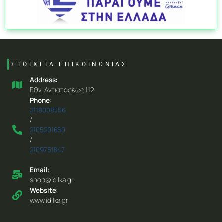
ΣΤΟΙΧΕΙΑ ΕΠΙΚΟΙΝΩΝΙΑΣ
Address:
Eθν. Aντιστάσεως 112
Phone:
2118008556
/
2105201660
/
2109751847
Email:
shop@idilka.gr
Website:
www.idilka.gr